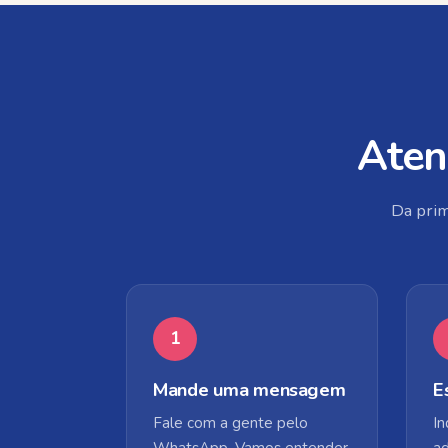
Aten
Da prim
1
Mande uma mensagem
E
Fale com a gente pelo
In
WhatsApp. Vamos entender
a