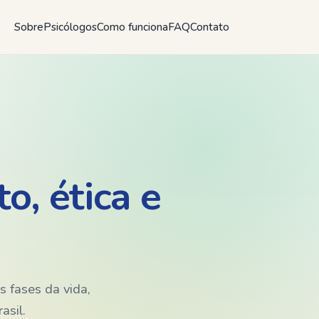
Sobre
Psicólogos
Como funciona
FAQ
Contato
o, ética e
s fases da vida,
asil.