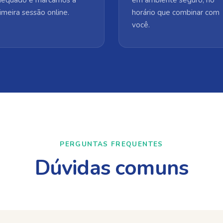
imeira sessão online.
horário que combinar com
você.
PERGUNTAS FREQUENTES
Dúvidas comuns