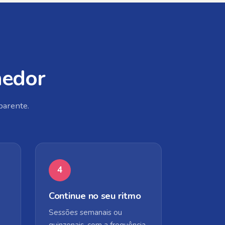
hedor
parente.
4
Continue no seu ritmo
,
Sessões semanais ou
quinzenais, com a frequência