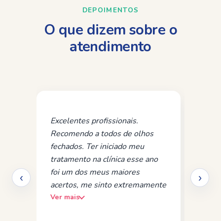
DEPOIMENTOS
O que dizem sobre o
atendimento
Excelentes profissionais.
Melh
Recomendo a todos de olhos
Pro
fechados. Ter iniciado meu
capa
tratamento na clínica esse ano
e ac
foi um dos meus maiores
mui
‹
›
acertos, me sinto extremamente
com
Ver mais
Ver 
grata por todo o acolhimento e
e b
reflexões realizadas em todas as
espe