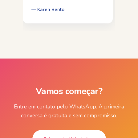
sessões. A minha psicóloga
ext
Aline, meu muito obrigada, por
ate
— Karen Bento
— C
tudo!
fec
Vamos começar?
Entre em contato pelo WhatsApp. A primeira
conversa é gratuita e sem compromisso.