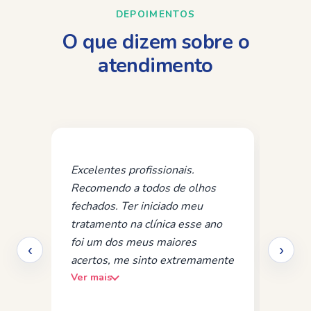
DEPOIMENTOS
O que dizem sobre o
atendimento
Excelentes profissionais.
Melh
Recomendo a todos de olhos
Pro
fechados. Ter iniciado meu
capa
tratamento na clínica esse ano
e ac
foi um dos meus maiores
mui
‹
›
acertos, me sinto extremamente
com
Ver mais
Ver 
grata por todo o acolhimento e
e b
reflexões realizadas em todas as
espe