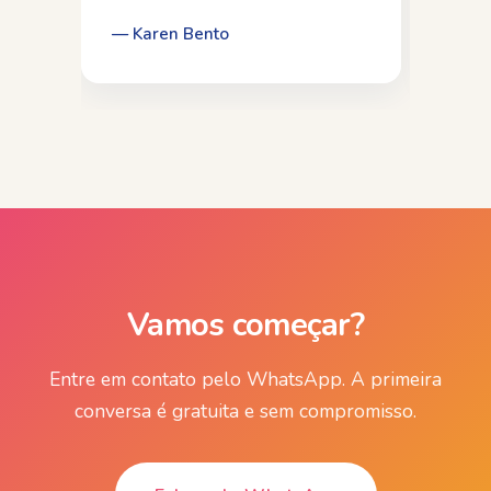
sessões. A minha psicóloga
ext
Aline, meu muito obrigada, por
ate
— Karen Bento
— C
tudo!
fec
Vamos começar?
Entre em contato pelo WhatsApp. A primeira
conversa é gratuita e sem compromisso.