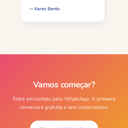
sessões. A minha psicóloga
ext
Aline, meu muito obrigada, por
ate
— Karen Bento
— C
tudo!
fec
Vamos começar?
Entre em contato pelo WhatsApp. A primeira
conversa é gratuita e sem compromisso.