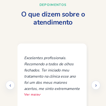
DEPOIMENTOS
O que dizem sobre o
atendimento
Excelentes profissionais.
Melh
Recomendo a todos de olhos
Pro
fechados. Ter iniciado meu
capa
tratamento na clínica esse ano
e ac
foi um dos meus maiores
mui
‹
›
acertos, me sinto extremamente
com
Ver mais
Ver 
grata por todo o acolhimento e
e b
reflexões realizadas em todas as
espe